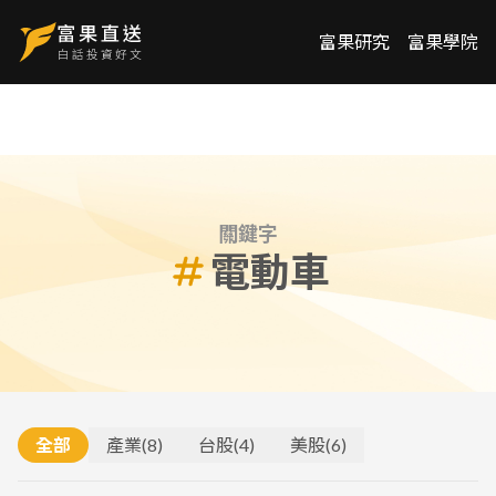
富果研究
富果學院
關鍵字
電動車
全部
產業
(
8
)
台股
(
4
)
美股
(
6
)