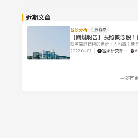
近期文章
台股分析
生技醫療
【關鍵報告】長照概念股！
隨著醫療技術的進步，人均壽命延
疾病中增長排行第六，這篇報告將介
2022.04.01
富果研究部
A
其產業地位及未來成長潛力。看完這
法：血液透析和腹膜透析 邦特未來發展
器材製造廠。目前在宜蘭有兩座廠
—沒有