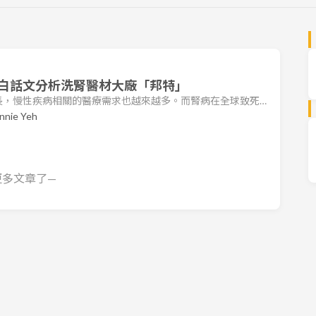
白話文分析洗腎醫材大廠「邦特」
長，慢性疾病相關的醫療需求也越來越多。而腎病在全球致死
紹台灣最大的洗腎耗材醫療器材商邦特（櫃：4107），分析
nnie Yeh
篇文章，你將了解： 邦特公司基本概況 末期腎病的治療方
性 公司介紹 邦特（櫃：4107）創立於 1991 年，為一醫療
房、菲律賓有
更多文章了—