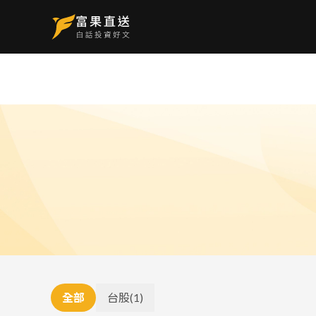
全部
台股
(
1
)