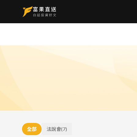
全部
法說會
(
7
)