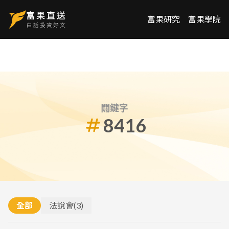
富果研究
富果學院
關鍵字
8416
全部
法說會
(
3
)