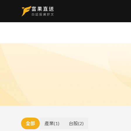
全部
產業
(
1
)
台股
(
2
)