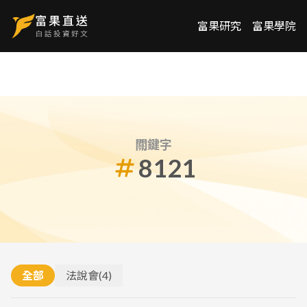
富果研究
富果學院
關鍵字
8121
全部
法說會
(
4
)