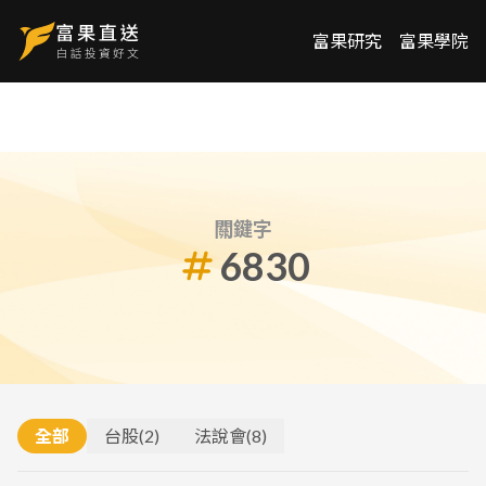
富果研究
富果學院
關鍵字
6830
全部
台股
(
2
)
法說會
(
8
)