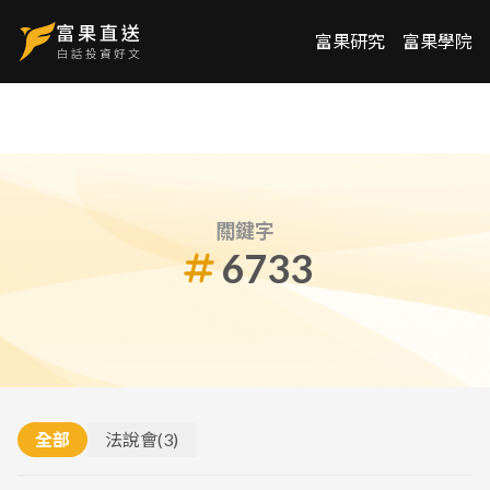
富果研究
富果學院
關鍵字
6733
全部
法說會
(
3
)