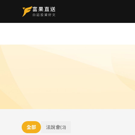
全部
法說會
(
3
)