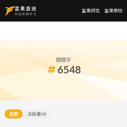
富果研究
富果學院
關鍵字
6548
全部
法說會
(
4
)