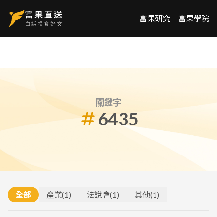
富果研究
富果學院
關鍵字
6435
全部
產業
(
1
)
法說會
(
1
)
其他
(
1
)