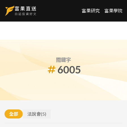
富果研究
富果學院
關鍵字
6005
全部
法說會
(
5
)