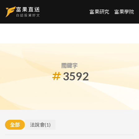
富果研究
富果學院
關鍵字
3592
全部
法說會
(
1
)