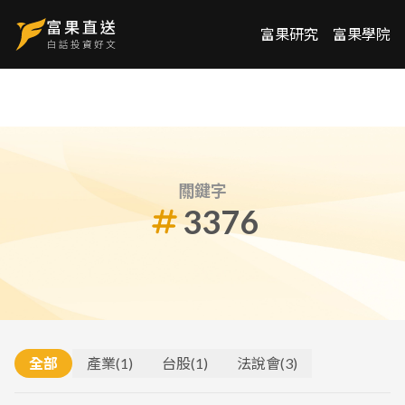
富果研究
富果學院
關鍵字
3376
全部
產業
(
1
)
台股
(
1
)
法說會
(
3
)