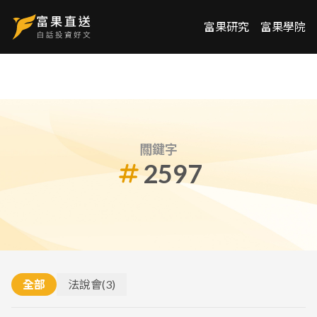
富果研究
富果學院
關鍵字
2597
全部
法說會
(
3
)