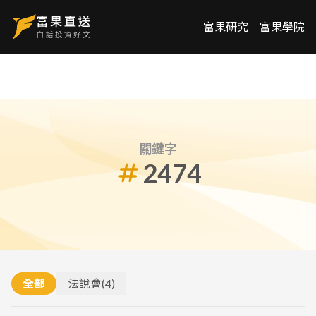
富果研究
富果學院
關鍵字
2474
全部
法說會
(
4
)