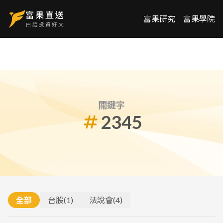
富果研究
富果學院
關鍵字
2345
全部
台股
(
1
)
法說會
(
4
)