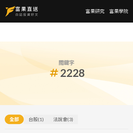
富果研究
富果學院
關鍵字
2228
全部
台股
(
1
)
法說會
(
3
)