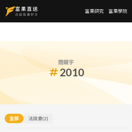
富果研究
富果學院
關鍵字
2010
全部
法說會
(
2
)