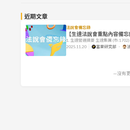
近期文章
法說會備忘錄
【生達法說會重點內容備忘錄】
1. 生達營運摘要 生達集團 (市:170
年同期成長 2.4%。儘管因產品
2025.11.20
富果研究部
宜，歸屬於母公司稅後淨利仍成長 1.8%
期。 集團持續推進國際化佈局，尤其
—沒有