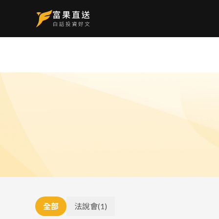
全部
法說會
(
1
)