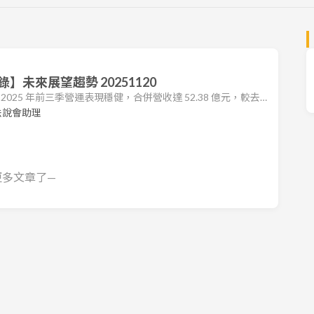
未來展望趨勢 20251120
2) 2025 年前三季營運表現穩健，合併營收達 52.38 億元，較去
組合及固定資產攤銷影響，毛利率略有下滑，但憑藉費用控管得
法說會助理
，達 6.98 億元，每股盈餘 (EPS) 為 3.91 元，優於去年同
在日本市場的 CDMO (委託開發暨製造服務) 業務
更多文章了—