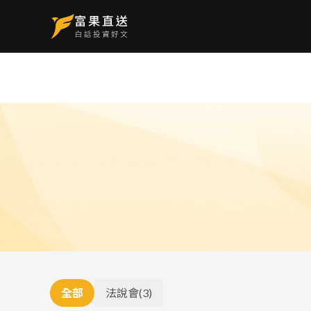
全部
法說會
(
3
)