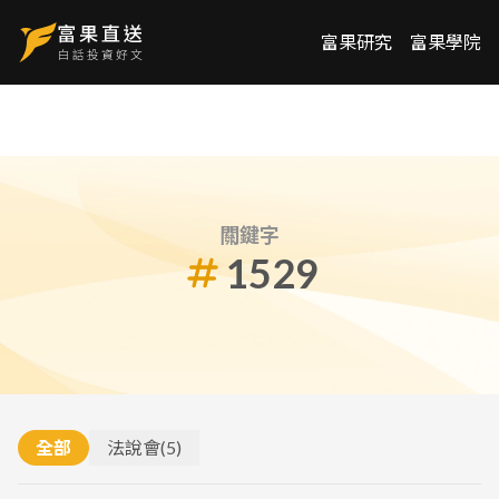
富果研究
富果學院
關鍵字
1529
全部
法說會
(
5
)