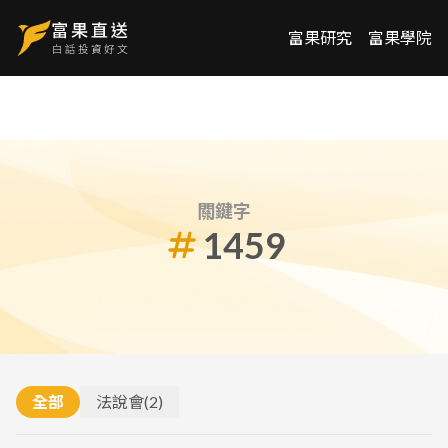
富果研究
富果學院
關鍵字
1459
全部
法說會
(
2
)