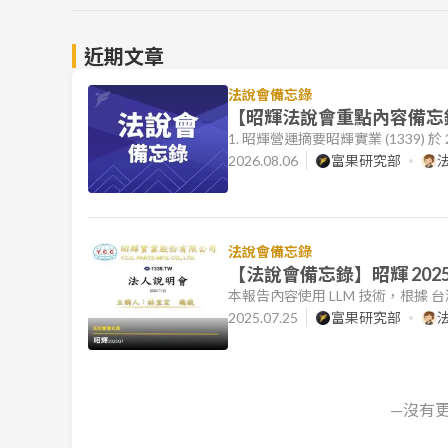
近期文章
法說會備忘錄
【昭輝法說會重點內容備忘錄】
1. 昭輝營運摘要昭輝實業 (1339)
展望。公司 2025 年營收與獲
2026.08.06
富果研究部
2026 上半年因處分中國常熟廠土地及
公司將持續透過製程自動化、模具
場的地位。註
法說會備忘錄
【法說會備忘錄】昭輝 2025
本報告內容使用 LLM 技術，根據
本文件的目標是協助讀者快速理解
2025.07.25
富果研究部
本摘要僅供參考，若有進一步需求，請
戰：公司於法說會中指出，第二季營運
稅提高至 25%，導致客戶採購力道
—沒有