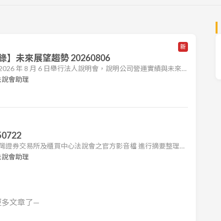
新
未來展望趨勢 20260806
 於 2026 年 8 月 6 日舉行法人說明會，說明公司營運實績與未來
利受美國關稅政策影響而下滑，但透過穩健的股利政策回饋股東。
法說會助理
業務帶來業外收益，使上半年 EPS 達 3.61 元。展望未來，
開發及業務多角化來應對市場挑戰，並鞏固其在汽車零組件市
0722
 台灣證券交易所及櫃買中心法說會之官方影音檔 進行摘要整理。
各公司法說會之重點，包括營運狀況、財務表現及未來展望。
法說會助理
查閱原始影音內容或公司官方公告。 1. 營運摘要 近期挑
面臨顯著挑戰。自 5 月 3 日起，美國對公司產品課徵的關
減弱並
更多文章了—