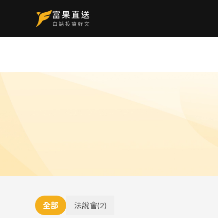
全部
法說會
(
2
)