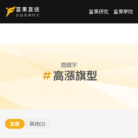
富果研究
富果學院
關鍵字
高漲旗型
全部
其他
(
2
)