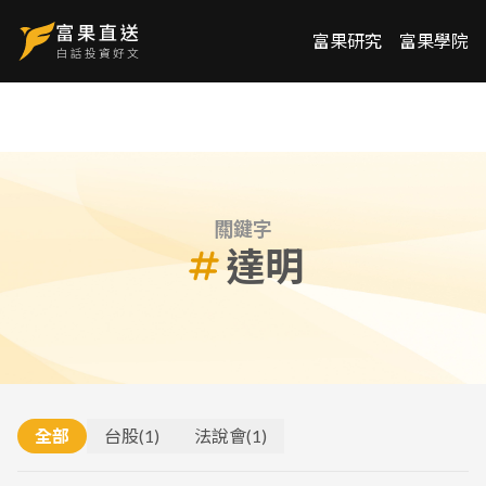
富果研究
富果學院
關鍵字
達明
全部
台股
(
1
)
法說會
(
1
)