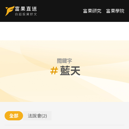
富果研究
富果學院
關鍵字
藍天
全部
法說會
(
2
)