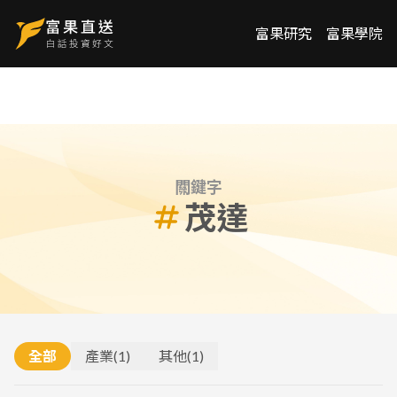
富果研究
富果學院
關鍵字
茂達
全部
產業
(
1
)
其他
(
1
)