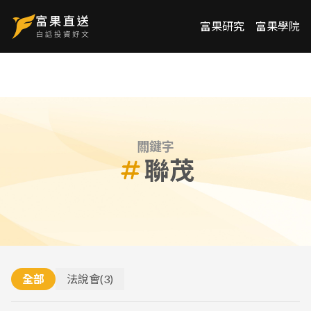
富果研究
富果學院
關鍵字
聯茂
全部
法說會
(
3
)