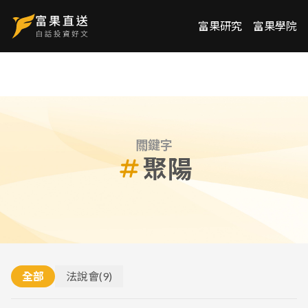
富果研究
富果學院
關鍵字
聚陽
全部
法說會
(
9
)