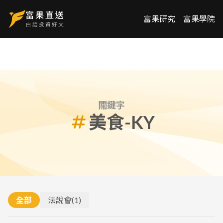
富果研究
富果學院
關鍵字
美食-KY
全部
法說會
(
1
)