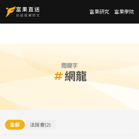
富果研究
富果學院
關鍵字
網龍
全部
法說會
(
2
)