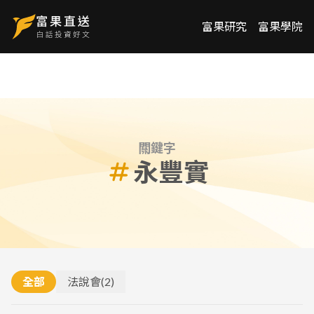
富果研究
富果學院
關鍵字
永豐實
全部
法說會
(
2
)