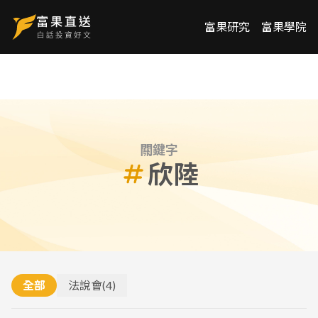
富果研究
富果學院
關鍵字
欣陸
全部
法說會
(
4
)