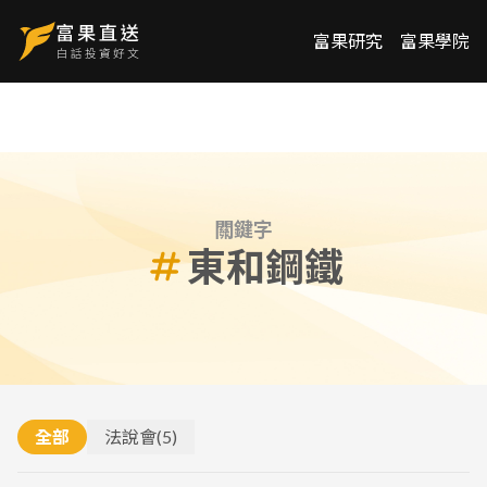
富果研究
富果學院
關鍵字
東和鋼鐵
全部
法說會
(
5
)