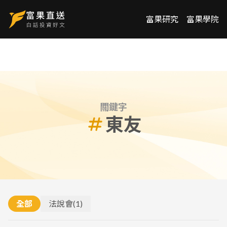
富果研究
富果學院
關鍵字
東友
全部
法說會
(
1
)