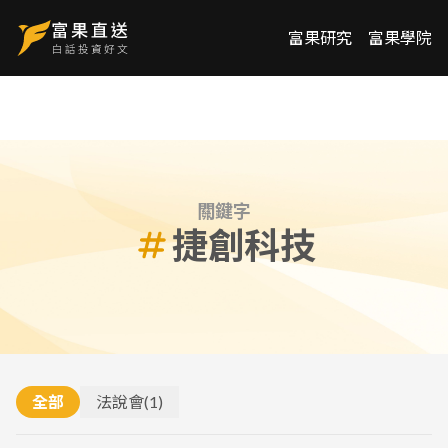
富果研究
富果學院
關鍵字
捷創科技
全部
法說會
(
1
)