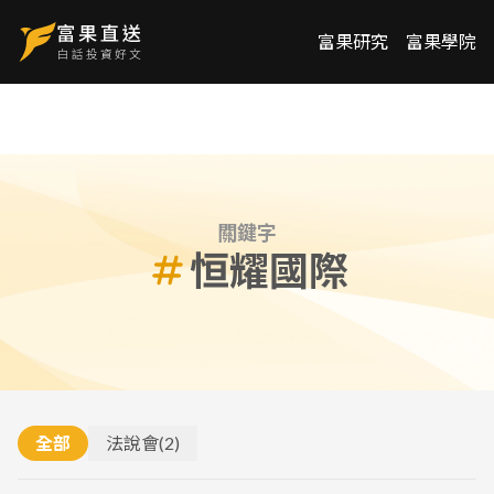
富果研究
富果學院
關鍵字
恒耀國際
全部
法說會
(
2
)