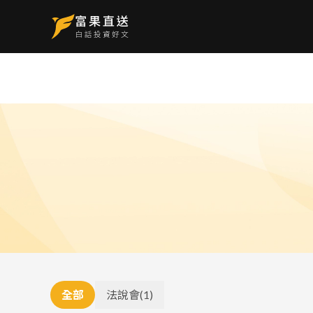
全部
法說會
(
1
)