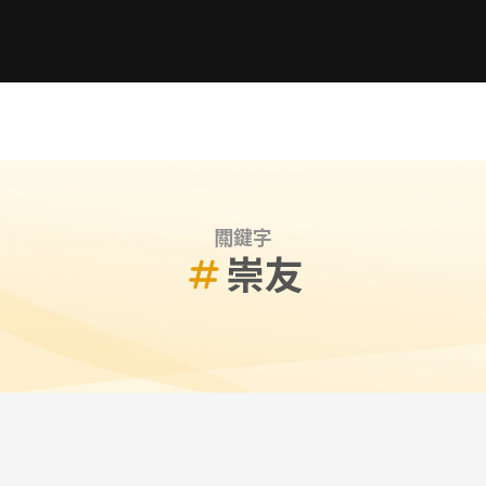
關鍵字
崇友