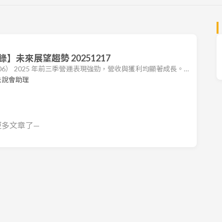
未來展望趨勢 20251217
506） 2025 年前三季營運表現強勁，營收與獲利均顯著成長。
 2024 全年度表現。公司受惠於前幾年房市熱絡帶動的建案完工
法說會助理
顯現，毛利率維持在穩定高檔。 財務表現：2025 年前三季合併
6 元，已接近 2024 全年水準。截至 11 月底，累計營收達
更多文章了—