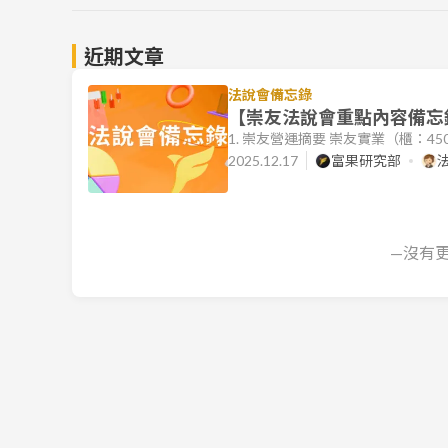
近期文章
法說會備忘錄
【崇友法說會重點內容備忘錄】
1. 崇友營運摘要 崇友實業（櫃：4
累計至 11 月底，合併營收已超越
2025.12.17
富果研究部
潮，加上 2021 年的產品調價效益
營收達 47.5 億元，EPS 為 5.0
—沒有