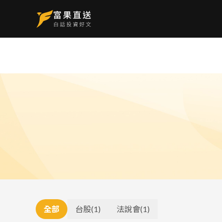
全部
台股
(
1
)
法說會
(
1
)