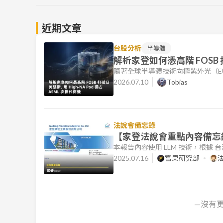
近期文章
台股分析
半導體
解析家登如何憑高階 FOSB 打
代商機
隨著全球半導體技術向極紫外光（E
淨度控制已不再僅是輔助工序，而是
2026.07.10
Tobias
於 1998 年，並於 2011 年正式
傳載解決方案，並於 2014 年以極
成功切入全球
法說會備忘錄
【家登法說會重點內容備忘錄】
本報告內容使用 LLM 技術，根據
本文件的目標是協助讀者快速理解
2025.07.16
富果研究部
本摘要僅供參考，若有進一步需求，請
營運表現: 公司營收連續多年維持雙位數
2025Q1 營收年增
—沒有