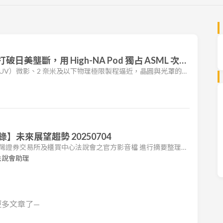
破日美壟斷，用 High-NA Pod 獨占 ASML 次世
UV）微影、2 奈米及以下物理極限製程逼近，晶圓與光罩的潔
決定良率高低的關鍵戰略環節。家登精密（市：3680）成立
上櫃，起初專注於高精密塑膠模具射出，於 2008 年投入 12 吋晶圓
紫外光光罩傳送盒（EUV POD）通過艾司摩爾（ASML）認證，
未來展望趨勢 20250704
 台灣證券交易所及櫃買中心法說會之官方影音檔 進行摘要整理。
各公司法說會之重點，包括營運狀況、財務表現及未來展望。
法說會助理
查閱原始影音內容或公司官方公告。 1. 家登營運摘要 近期
成長。2025 年前 5 月累計營收達 28.7 億元，年增 40%。
更多文章了—