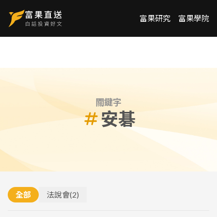
富果研究
富果學院
關鍵字
安碁
全部
法說會
(
2
)