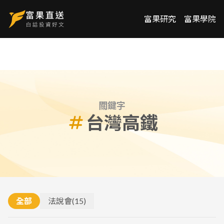
富果研究
富果學院
關鍵字
台灣高鐵
全部
法說會
(
15
)