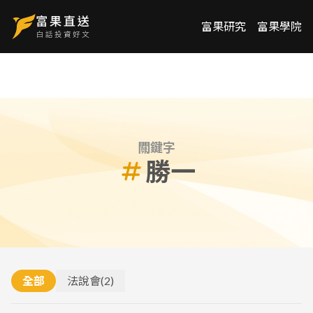
富果研究
富果學院
關鍵字
勝一
全部
法說會
(
2
)