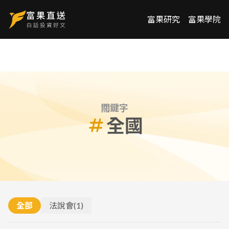
富果研究
富果學院
關鍵字
全國
全部
法說會
(
1
)