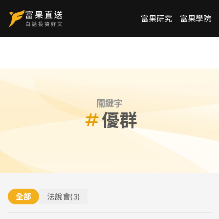
富果研究
富果學院
關鍵字
優群
全部
法說會
(
3
)