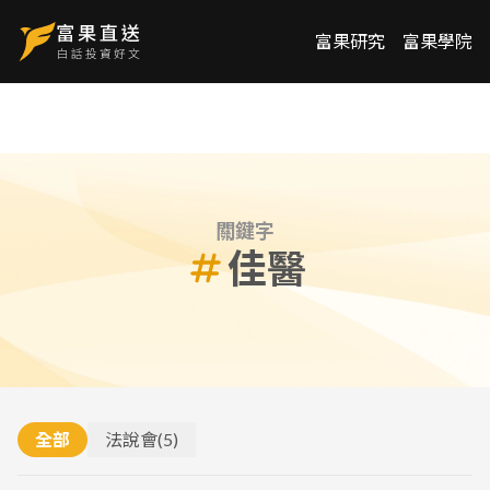
富果研究
富果學院
關鍵字
佳醫
全部
法說會
(
5
)