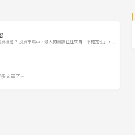
紹
資機會？ 投資市場中，最大的風險往往來自「不確定性」，
為我們打開了一扇「預知未來」的窗。 主管機關自 2024 年第一
會召開前 7 天公告日期，這看似行政程序的改變，實則隱藏
策略： 數據先行：利用 2025 全年營收與前三季獲利，精算
更多文章了—