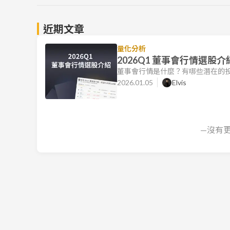
近期文章
量化分析
2026Q1 董事會行情選股介
董事會行情是什麼？有哪些潛在的投
但自 2024 年起，主管機關的新制
2026.01.05
Elvis
季開始，規定上市櫃公司必須在董事
了股市佈局的潛在機會。 我們的獨家
全年 EPS，並結合過去三年平均
—沒有