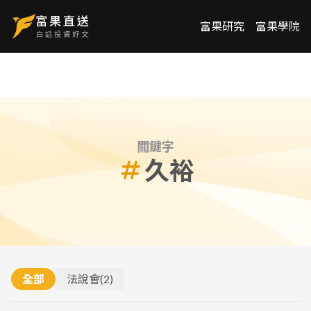
富果研究
富果學院
關鍵字
久裕
全部
法說會
(
2
)