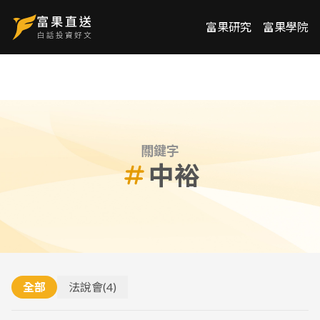
富果研究
富果學院
關鍵字
中裕
全部
法說會
(
4
)