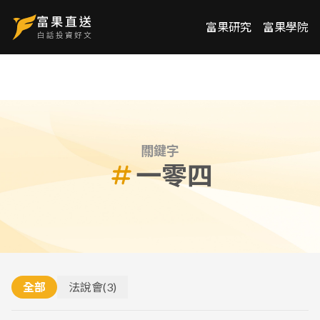
富果研究
富果學院
關鍵字
一零四
全部
法說會
(
3
)